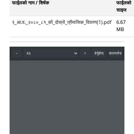
फाईलको नाम / शिर्षक
फाईलको
साइज
९_आ.व._२०८०_८१_को_दोस्रो_त्रैमासिक_विवरण(1).pdf
6.67
MB