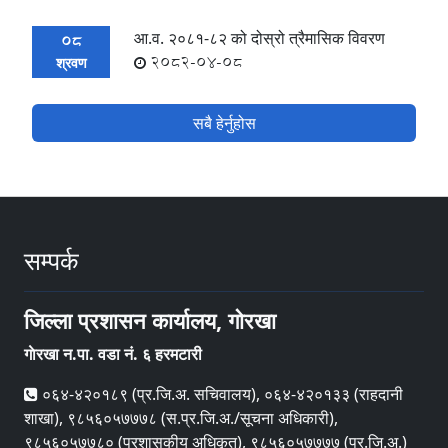
आ.व. २०८१-८२ को दोस्रो त्रैमासिक विवरण
08
2082-04-08
श्रवण
सबै हेर्नुहोस
सम्पर्क
जिल्ला प्रशासन कार्यालय, गाेरखा
गाेरखा न.पा. वडा नं. ६ हरमटारी
०६४-४२०१८९ (प्र.जि.अ. सचिवालय), ०६४-४२०१३३ (राहदानी
शाखा), ९८५६०५७७७८ (स.प्र.जि.अ./सूचना अधिकारी),
९८५६०५७७८० (प्रशासकीय अधिकृत), ९८५६०५७७७७ (प्र.जि.अ.)