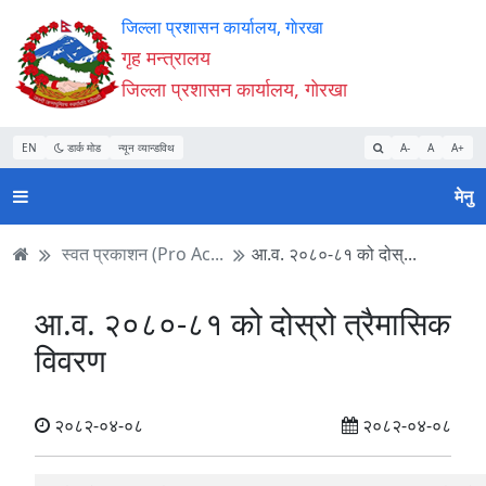
Accessibility
मुख्य
मुख्य
वेबसाइट
जिल्ला प्रशासन कार्यालय, गाेरखा
Mode
सामाग्री
नेभिगेसन
खोजमा
गृह मन्त्रालय
सुरु
पढ्नुहाेस्
पढ्नुहाेस्
जानुहोस्
जिल्ला प्रशासन कार्यालय, गाेरखा
गर्नुहोस्
EN
डार्क मोड
न्यून व्यान्डविथ
A-
A
A+
मेनु
स्वत प्रकाशन (Pro Ac...
आ.व. २०८०-८१ को दोस्...
आ.व. २०८०-८१ को दोस्रो त्रैमासिक
विवरण
२०८२-०४-०८
२०८२-०४-०८