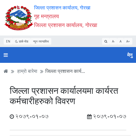
Accessibility
मुख्य
मुख्य
वेबसाइट
जिल्ला प्रशासन कार्यालय, गाेरखा
Mode
सामाग्री
नेभिगेसन
खोजमा
गृह मन्त्रालय
सुरु
पढ्नुहाेस्
पढ्नुहाेस्
जानुहोस्
जिल्ला प्रशासन कार्यालय, गाेरखा
गर्नुहोस्
EN
डार्क मोड
न्यून व्यान्डविथ
A-
A
A+
मेनु
हाम्राे बारेमा
जिल्ला प्रशासन कार्य...
जिल्ला प्रशासन कार्यालयमा कार्यरत
कर्मचारीहरुको विवरण
2079-01-07
2079-01-07