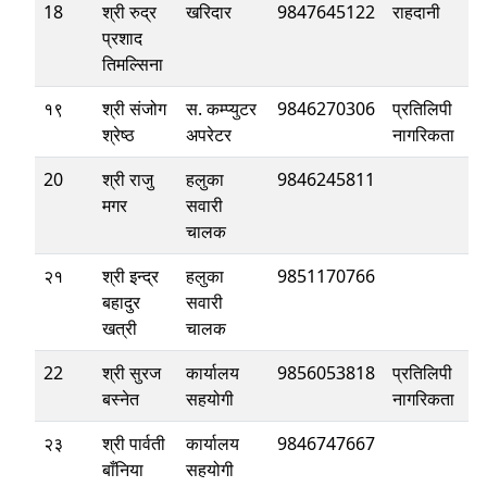
18
श्री रुद्र
खरिदार
9847645122
राहदानी
प्रशाद
तिमल्सिना
१९
श्री संजोग
स. कम्प्युटर
9846270306
प्रतिलिपी
श्रेष्‍ठ
अपरेटर
नागरिकता
20
श्री राजु
हलुका
9846245811
मगर
सवारी
चालक
२१
श्री इन्द्र
हलुका
9851170766
बहादुर
सवारी
खत्री
चालक
22
श्री सुरज
कार्यालय
9856053818
प्रतिलिपी
बस्नेत
सहयोगी
नागरिकता
२३
श्री पार्वती
कार्यालय
9846747667
बाँनिया
सहयोगी