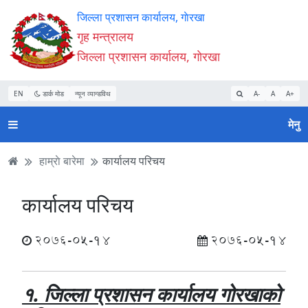
Accessibility
मुख्य
मुख्य
वेबसाइट
जिल्ला प्रशासन कार्यालय, गाेरखा
Mode
सामाग्री
नेभिगेसन
खोजमा
गृह मन्त्रालय
सुरु
पढ्नुहाेस्
पढ्नुहाेस्
जानुहोस्
जिल्ला प्रशासन कार्यालय, गाेरखा
गर्नुहोस्
EN
डार्क मोड
न्यून व्यान्डविथ
A-
A
A+
मेनु
हाम्राे बारेमा
कार्यालय परिचय
कार्यालय परिचय
2076-05-14
2076-05-14
१. जिल्ला प्रशासन कार्यालय गोरखाको