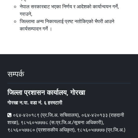
नेपाल सरकारबाट भएका निर्णय र आदेशको कार्यान्वयन गर्ने,
गराउने,
जिल्लामा अन्य निकायलाई प्रष्ट नतोकिएको भैपरी आउने
कार्यसम्पादन गर्ने ।
सम्पर्क
जिल्ला प्रशासन कार्यालय, गाेरखा
गाेरखा न.पा. वडा नं. ६ हरमटारी
०६४-४२०१८९ (प्र.जि.अ. सचिवालय), ०६४-४२०१३३ (राहदानी
शाखा), ९८५६०५७७७८ (स.प्र.जि.अ./सूचना अधिकारी),
९८५६०५७७८० (प्रशासकीय अधिकृत), ९८५६०५७७७७ (प्र.जि.अ.)