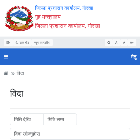
Accessibility
मुख्य
मुख्य
वेबसाइट
जिल्ला प्रशासन कार्यालय, गाेरखा
Mode
सामाग्री
नेभिगेसन
खोजमा
गृह मन्त्रालय
सुरु
पढ्नुहाेस्
पढ्नुहाेस्
जानुहोस्
जिल्ला प्रशासन कार्यालय, गाेरखा
गर्नुहोस्
EN
डार्क मोड
न्यून व्यान्डविथ
A-
A
A+
मेनु
विदा
विदा