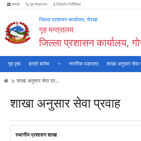
Accessibility
मुख्य
मुख्य
वेबसाइट
सम्पर्क
गृह मन्त्रालय
टेलिफोन निर्देशिका
Mode
सामाग्री
नेभिगेसन
खोजमा
सुरु
पढ्नुहाेस्
पढ्नुहाेस्
जानुहोस्
जिल्ला प्रशासन कार्यालय, गाेरखा
गर्नुहोस्
गृह मन्त्रालय
जिल्ला प्रशासन कार्यालय, गा
गृह पृष्ठ
हाम्राे बारेमा
नागरिक वडापत्र
शाखा अनुसार सेवा 
शाखा अनुसार सेवा प्र...
शाखा अनुसार सेवा प्रवाह
स्थानीय प्रशासन शाखा