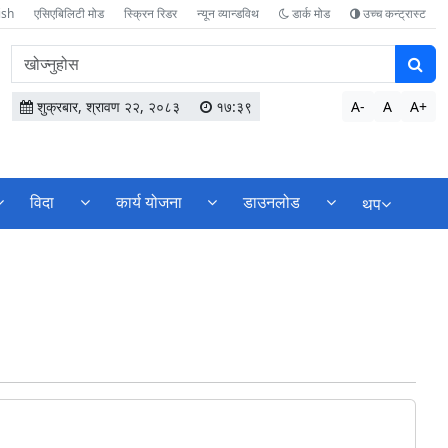
ish
एसिएबिलिटी मोड
स्क्रिन रिडर
न्यून व्यान्डविथ
डार्क मोड
उच्च कन्ट्रास्ट
वेबसाइटमा
सामग्री
खोज्नुहोस
शुक्रबार, श्रावण २२, २०८३
१७:३९
A-
A
A+
विदा
कार्य योजना
डाउनलोड
थप