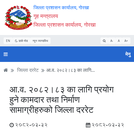
Accessibility
मुख्य
मुख्य
वेबसाइट
जिल्ला प्रशासन कार्यालय, गाेरखा
Mode
सामाग्री
नेभिगेसन
खोजमा
गृह मन्त्रालय
सुरु
पढ्नुहाेस्
पढ्नुहाेस्
जानुहोस्
जिल्ला प्रशासन कार्यालय, गाेरखा
गर्नुहोस्
EN
डार्क मोड
न्यून व्यान्डविथ
A-
A
A+
मेनु
जिल्ला दररेट
आ.व. २०८२।८३ का लागि...
आ.व. २०८२।८३ का लागि प्रयोग
हुने कामदार तथा निर्माण
सामाग्रीहरुको जिल्ला दररेट
2082-03-32
2082-03-32