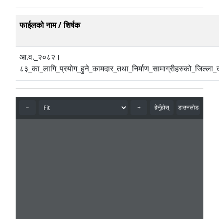
फाईलको नाम / शिर्षक
आ.व._२०८२।
८३_का_लागि_प्रयोग_हुने_कामदार_तथा_निर्माण_सामाग्रीहरुको_जिल्ला_