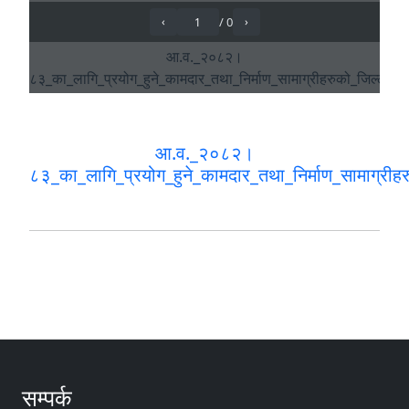
आ.व._२०८२।
८३_का_लागि_प्रयोग_हुने_कामदार_तथा_निर्माण_सामाग्रीह
सम्पर्क