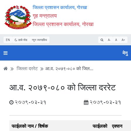
Accessibility
मुख्य
मुख्य
वेबसाइट
जिल्ला प्रशासन कार्यालय, गाेरखा
Mode
सामाग्री
नेभिगेसन
खोजमा
गृह मन्त्रालय
सुरु
पढ्नुहाेस्
पढ्नुहाेस्
जानुहोस्
जिल्ला प्रशासन कार्यालय, गाेरखा
गर्नुहोस्
EN
डार्क मोड
न्यून व्यान्डविथ
A-
A
A+
मेनु
जिल्ला दररेट
आ.व. २०७९-०८० को जिल...
आ.व. २०७९-०८० को जिल्ला दररेट
2079-03-31
2079-03-31
फाईलको नाम / शिर्षक
फाईलको
एक्सन