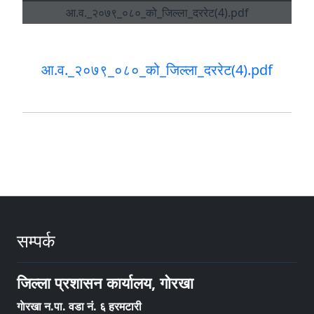
आ.व._२०७९_०८०_को_जिल्ला_दररेट(4).pdf
सम्पर्क
जिल्ला प्रशासन कार्यालय, गाेरखा
गाेरखा न.पा. वडा नं. ६ हरमटारी