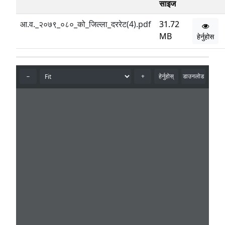
साइज
आ.व._२०७९_०८०_को_जिल्ला_दररेट(4).pdf
31.72
MB
हेर्नुहोस