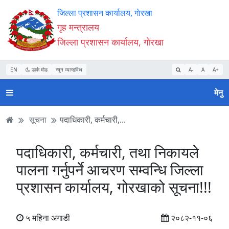
Accessibility
मुख्य
मुख्य
वेबसाइट
जिल्ला प्रशासन कार्यालय, गाेरखा
Mode
सामाग्री
नेभिगेसन
खोजमा
गृह मन्त्रालय
सुरु
पढ्नुहाेस्
पढ्नुहाेस्
जानुहोस्
जिल्ला प्रशासन कार्यालय, गाेरखा
गर्नुहोस्
EN
डार्क मोड
न्यून व्यान्डविथ
A-
A
A+
मेनु
सूचना
पदाधिकारी, कर्मचारी,...
पदाधिकारी, कर्मचारी, तथा निकायले
पालना गर्नुपर्ने आचरण सम्वन्धि जिल्ला
प्रशासन कार्यालय, गोरखाको सूचना!!!
५ महिना अगाडी
२०८२-११-०६