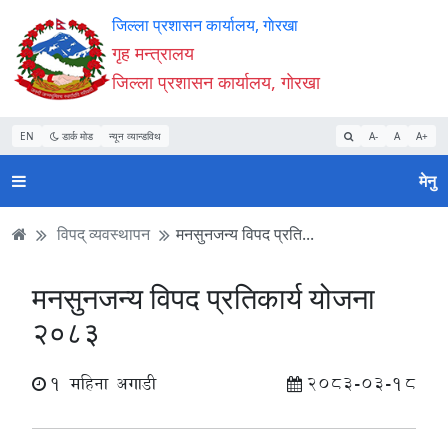
Accessibility
मुख्य
मुख्य
वेबसाइट
जिल्ला प्रशासन कार्यालय, गाेरखा
Mode
सामाग्री
नेभिगेसन
खोजमा
गृह मन्त्रालय
सुरु
पढ्नुहाेस्
पढ्नुहाेस्
जानुहोस्
जिल्ला प्रशासन कार्यालय, गाेरखा
गर्नुहोस्
EN
डार्क मोड
न्यून व्यान्डविथ
A-
A
A+
मेनु
विपद् व्यवस्थापन
मनसुनजन्य विपद प्रति...
मनसुनजन्य विपद प्रतिकार्य योजना
२०८३
1 महिना अगाडी
2083-03-18