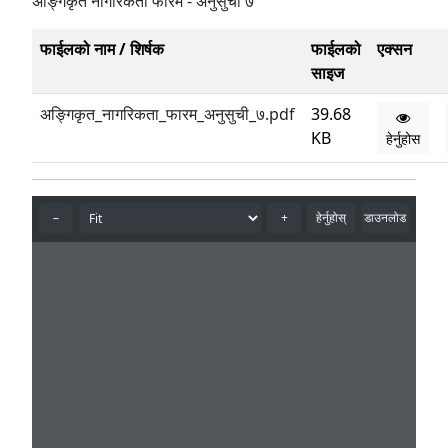
अङ्गिकृत नागरिकता फारम - अनुसुची ७
फाईलको नाम / शिर्षक
फाईलको
एक्सन
साइज
अङ्गिकृत_नागरिकता_फारम_अनुसुची_७.pdf
39.68
KB
हेर्नुहोस