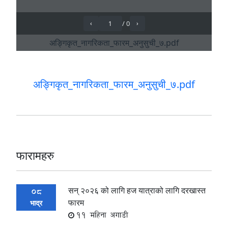
अङ्गिकृत_नागरिकता_फारम_अनुसुची_७.pdf
फारामहरु
सन् २०२६ को लागि हज यात्राको लागि दरखास्त
08
फारम
भाद्र
11 महिना अगाडी