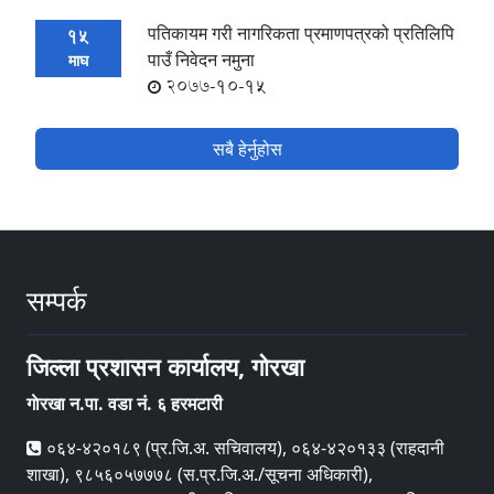
पतिकायम गरी नागरिकता प्रमाणपत्रको प्रतिलिपि
15
पाउँ निवेदन नमुना
माघ
2077-10-15
सबै हेर्नुहोस
सम्पर्क
जिल्ला प्रशासन कार्यालय, गाेरखा
गाेरखा न.पा. वडा नं. ६ हरमटारी
०६४-४२०१८९ (प्र.जि.अ. सचिवालय), ०६४-४२०१३३ (राहदानी
शाखा), ९८५६०५७७७८ (स.प्र.जि.अ./सूचना अधिकारी),