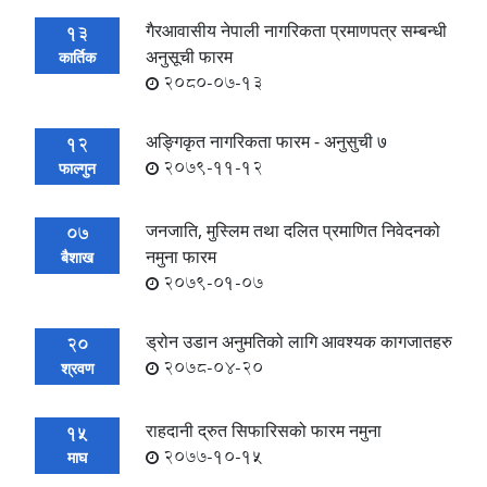
गैरआवासीय नेपाली नागरिकता प्रमाणपत्र सम्बन्धी
13
अनुसूची फारम
कार्तिक
2080-07-13
अङ्गिकृत नागरिकता फारम - अनुसुची ७
12
2079-11-12
फाल्गुन
जनजाति, मुस्लिम तथा दलित प्रमाणित निवेदनको
07
नमुना फारम
बैशाख
2079-01-07
ड्रोन उडान अनुमतिको लागि आवश्यक कागजातहरु
20
2078-04-20
श्रवण
राहदानी द्रुत सिफारिसको फारम नमुना
15
2077-10-15
माघ