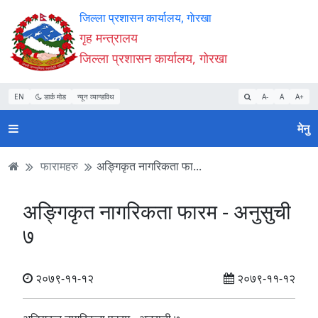
Accessibility
मुख्य
मुख्य
वेबसाइट
जिल्ला प्रशासन कार्यालय, गाेरखा
Mode
सामाग्री
नेभिगेसन
खोजमा
गृह मन्त्रालय
सुरु
पढ्नुहाेस्
पढ्नुहाेस्
जानुहोस्
जिल्ला प्रशासन कार्यालय, गाेरखा
गर्नुहोस्
EN
डार्क मोड
न्यून व्यान्डविथ
A-
A
A+
मेनु
फारामहरु
अङ्गिकृत नागरिकता फा...
अङ्गिकृत नागरिकता फारम - अनुसुची
७
२०७९-११-१२
२०७९-११-१२