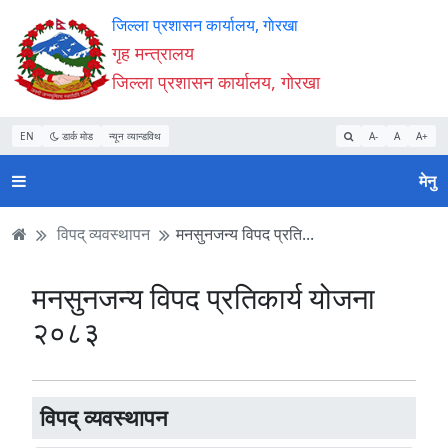
Accessibility
मुख्य
मुख्य
वेबसाइट
जिल्ला प्रशासन कार्यालय, गाेरखा
Mode
सामाग्री
नेभिगेसन
खोजमा
गृह मन्त्रालय
सुरु
पढ्नुहाेस्
पढ्नुहाेस्
जानुहोस्
जिल्ला प्रशासन कार्यालय, गाेरखा
गर्नुहोस्
EN
डार्क मोड
न्यून व्यान्डविथ
A-
A
A+
मेनु
विपद् व्यवस्थापन
मनसुनजन्य विपद प्रति...
मनसुनजन्य विपद प्रतिकार्य योजना
२०८३
विपद् व्यवस्थापन