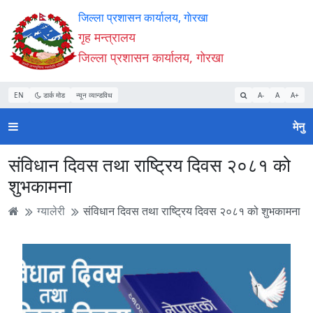
Accessibility
मुख्य
मुख्य
वेबसाइट
जिल्ला प्रशासन कार्यालय, गाेरखा
Mode
सामाग्री
नेभिगेसन
खोजमा
गृह मन्त्रालय
सुरु
पढ्नुहाेस्
पढ्नुहाेस्
जानुहोस्
जिल्ला प्रशासन कार्यालय, गाेरखा
गर्नुहोस्
EN
डार्क मोड
न्यून व्यान्डविथ
A-
A
A+
मेनु
संविधान दिवस तथा राष्ट्रिय दिवस २०८१ को
शुभकामना
ग्यालेरी
संविधान दिवस तथा राष्ट्रिय दिवस २०८१ को शुभकामना