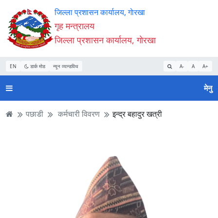
Accessibility
मुख्य
मुख्य
वेबसाइट
जिल्ला प्रशासन कार्यालय, गाेरखा
Mode
सामाग्री
नेभिगेसन
खोजमा
गृह मन्त्रालय
सुरु
पढ्नुहाेस्
पढ्नुहाेस्
जानुहोस्
जिल्ला प्रशासन कार्यालय, गाेरखा
गर्नुहोस्
EN
डार्क मोड
न्यून व्यान्डविथ
A-
A
A+
मेनु
पछाडी
कर्मचारी विवरण
इन्द्र बहादुर खत्री