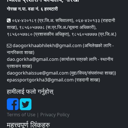
गाेरखा न.पा. वडा नं. ६ हरमटारी
०६४-४२०१८९ (प्र.जि.अ. सचिवालय), ०६४-४२०१३३ (राहदानी
शाखा), ९८५६०५७७७८ (स.प्र.जि.अ./सूचना अधिकारी),
९८५६०५७७८० (प्रशासकीय अधिकृत), ९८५६०५७७७७ (प्र.जि.अ.)
daogorkhaabhilekh@gmail.com (अभिलेखको लागि -
नागरिकता शाखा)
dao.gorkha@gmail.com (कार्यालय पत्रको लागि - स्थानीय
प्रशासन शाखा)
daogorkhaissue@gmail.com (मुद्दा/विपद्/संघसंस्था शाखा))
epassportgorkha3@gmail.com (राहदानी शाखा)
हामीलाई फलो गर्नुहोस्
Terms of Use
|
Privacy Policy
महत्त्वपूर्ण लिंकहरु