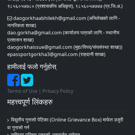
९८५६०५७७८० (प्रशासकीय अधिकृत), ९८५६०५७७७७ (प्र.जि.अ.)
daogorkhaabhilekh@gmail.com (अभिलेखको लागि -
नागरिकता शाखा)
dao.gorkha@gmail.com (कार्यालय पत्रको लागि - स्थानीय
प्रशासन शाखा)
daogorkhaissue@gmail.com (मुद्दा/विपद्/संघसंस्था शाखा))
epassportgorkha3@gmail.com (राहदानी शाखा)
हामीलाई फलो गर्नुहोस्
Terms of Use
|
Privacy Policy
महत्त्वपूर्ण लिंकहरु
विद्युतीय गुनासो पेटिका (Online Grievance Box) मार्फत उजुरी
वा गुनासो गर्न
राष्‍ट्रिय परिचय-पत्रको अनलाईन आवेदन