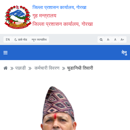
Accessibility
मुख्य
मुख्य
वेबसाइट
जिल्ला प्रशासन कार्यालय, गाेरखा
Mode
सामाग्री
नेभिगेसन
खोजमा
गृह मन्त्रालय
सुरु
पढ्नुहाेस्
पढ्नुहाेस्
जानुहोस्
जिल्ला प्रशासन कार्यालय, गाेरखा
गर्नुहोस्
EN
डार्क मोड
न्यून व्यान्डविथ
A-
A
A+
मेनु
पछाडी
कर्मचारी विवरण
चुडानिधी तिवारी