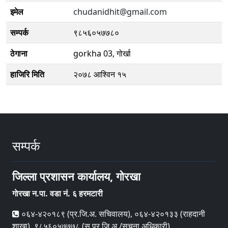
इमेल
chudanidhit@gmail.com
सम्पर्क
९८५६०५७७८०
ठेगाना
gorkha 03, गोर्खा
हाजिरि मिति
२०७८ आश्विन १५
सम्पर्क
जिल्ला प्रशासन कार्यालय, गाेरखा
गाेरखा न.पा. वडा नं. ६ हरमटारी
०६४-४२०१८९ (प्र.जि.अ. सचिवालय), ०६४-४२०१३३ (राहदानी
शाखा), ९८५६०५७७७८ (स.प्र.जि.अ./सूचना अधिकारी),