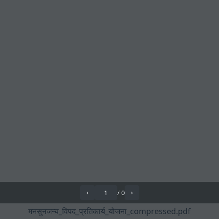
/
0
‹
›
मनसुनजन्य_विपद_प्रतिकार्य_योजना_compressed.pdf