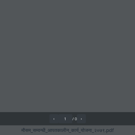
/
0
‹
›
मौसम_सम्वन्धी_आपतकालीन_कार्य_योजना_२०७९.pdf